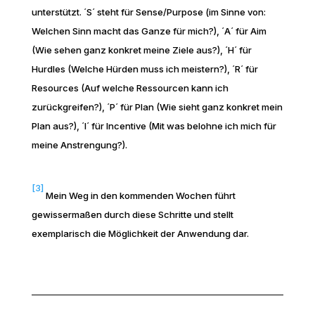
unterstützt. ´S´ steht für Sense/Purpose (im Sinne von:
Welchen Sinn macht das Ganze für mich?), ´A´ für Aim
(Wie sehen ganz konkret meine Ziele aus?), ´H´ für
Hurdles (Welche Hürden muss ich meistern?), ´R´ für
Resources (Auf welche Ressourcen kann ich
zurückgreifen?), ´P´ für Plan (Wie sieht ganz konkret mein
Plan aus?), ´I´ für Incentive (Mit was belohne ich mich für
meine Anstrengung?).
[3]
Mein Weg in den kommenden Wochen führt
gewissermaßen durch diese Schritte und stellt
exemplarisch die Möglichkeit der Anwendung dar.